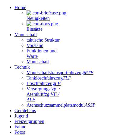
Home
Neuigkeiten
Einsätze
Mannschaft
taktische Struktur
Vorstand
Funktionen und
Warte
Mannschaft
Technik
Mannschaftstransportfahrzeug
MTF
Tanklöschfahrzeug
TLF
Löschfahrzeug
LF
Versorgungsfzg. /
Atemluftfzg.
VF /
ALF
Atemschutzsammelplatzmodul
ASSP
Gerätehaus
Jugend
Freizeitgruppen
Fahne
Fotos