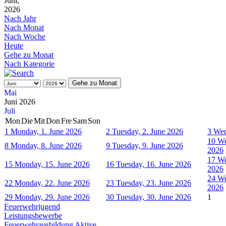
Juni,
2026
Nach Jahr
Nach Monat
Nach Woche
Heute
Gehe zu Monat
Nach Kategorie
Gehe zu Monat
Mai
Juni 2026
Juli
Mon
Die
Mit
Don
Fre
Sam
Son
1
Monday, 1. June 2026
2
Tuesday, 2. June 2026
3
Wed
10
We
8
Monday, 8. June 2026
9
Tuesday, 9. June 2026
2026
17
We
15
Monday, 15. June 2026
16
Tuesday, 16. June 2026
2026
24
We
22
Monday, 22. June 2026
23
Tuesday, 23. June 2026
2026
29
Monday, 29. June 2026
30
Tuesday, 30. June 2026
1
Feuerwehrjugend
Leistungsbewerbe
Feuerwehrausbildung Aktive