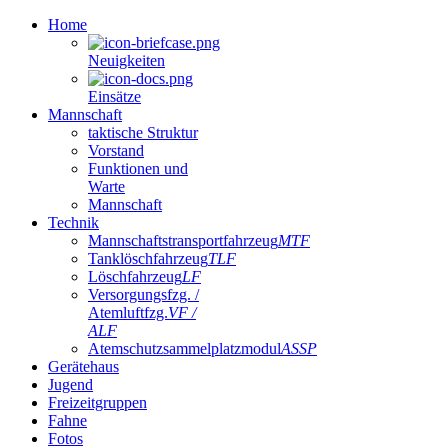
Home
Neuigkeiten
Einsätze
Mannschaft
taktische Struktur
Vorstand
Funktionen und
Warte
Mannschaft
Technik
Mannschaftstransportfahrzeug
MTF
Tanklöschfahrzeug
TLF
Löschfahrzeug
LF
Versorgungsfzg. /
Atemluftfzg.
VF /
ALF
Atemschutzsammelplatzmodul
ASSP
Gerätehaus
Jugend
Freizeitgruppen
Fahne
Fotos