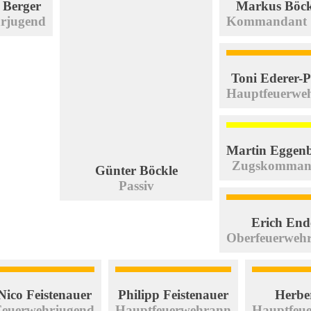
Berger
Markus Böck
rjugend
Kommandant S
Toni Ederer-
Hauptfeuerwe
Martin Eggenb
Zugskomman
Günter Böckle
Passiv
Erich End
Oberfeuerweh
Nico Feistenauer
Philipp Feistenauer
Herbe
Feuerwehrjugend
Hauptfeuerwehrann
Hauptfeu