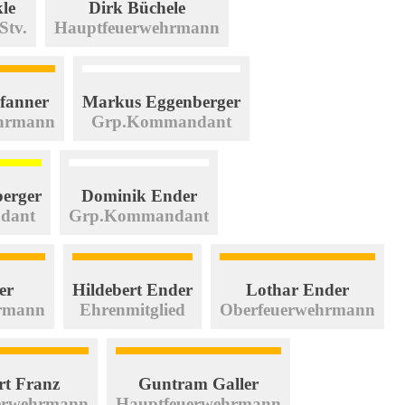
le
Dirk Büchele
tv.
Hauptfeuerwehrmann
Pfanner
Markus Eggenberger
hrmann
Grp.Kommandant
erger
Dominik Ender
dant
Grp.Kommandant
er
Hildebert Ender
Lothar Ender
rmann
Ehrenmitglied
Oberfeuerwehrmann
rt Franz
Guntram Galler
erwehrmann
Hauptfeuerwehrmann