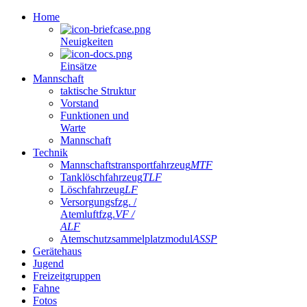
Home
Neuigkeiten
Einsätze
Mannschaft
taktische Struktur
Vorstand
Funktionen und
Warte
Mannschaft
Technik
Mannschaftstransportfahrzeug
MTF
Tanklöschfahrzeug
TLF
Löschfahrzeug
LF
Versorgungsfzg. /
Atemluftfzg.
VF /
ALF
Atemschutzsammelplatzmodul
ASSP
Gerätehaus
Jugend
Freizeitgruppen
Fahne
Fotos