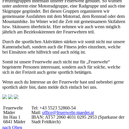
Freizeitgruppen innerhalb unserer Feuerwehr gebildet. So wurden
unter anderem eine Motorradgruppe, eine Radgruppe und auch eine
Skigruppe gegründet. Bei diesen Gruppen organisieren wir
gemeinsame Ausfahrten mit dem Motorrad, dem Rennrad oder dem
Mountainbike. Im Winter wird die Zeit mit gemeinsamem Skifahren
bzw. Skitouren überbrückt. Hier nehmen wir auch wenn möglich
jährlich am Bezirksskirennen der Feuerwehren teil.
Durch die sportlichen Aktivitäten stärken wir somit nicht nur unsere
Kameradschaft, sondern auch die Fitness jedes einzelnen, welche
bei Einsätzen sehr hilfreich und auch nötig ist.
Somit ist unsere Feuerwehr auch nicht nur für „Feuerwehr“
begeisterte Personen interessant, sondern auch für solche, welche
sich in der Freizeit auch gerne sportlich betätigen.
Wenn auch du Interesse an der Feuerwehr hast und nebenbei gerne
sportlich aktiv bist, dann melde dich einfach bei uns.
Feuerwehr
Tel: +43 5523 52860-54
Mäder
Mail:
office@feuerwehr-maeder.at
Im Hau 1
IBAN: AT57 2060 4031 0295 2953 (Sparkasse der
6841 Mäder
Stadt Feldkirch)
nach Oben