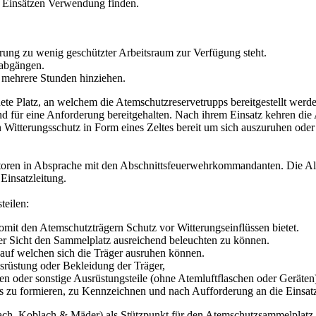
n Einsätzen Verwendung finden.
rung zu wenig geschützter Arbeitsraum zur Verfügung steht.
abgängen.
r mehrere Stunden hinziehen.
te Platz, an welchem die Atemschutzreservetrupps bereitgestellt werden
und für eine Anforderung bereitgehalten. Nach ihrem Einsatz kehren d
in Witterungsschutz in Form eines Zeltes bereit um sich auszuruhen od
toren in Absprache mit den Abschnittsfeuerwehrkommandanten. Die Ala
Einsatzleitung.
teilen:
omit den Atemschutzträgern Schutz vor Witterungseinflüssen bietet.
er Sicht den Sammelplatz ausreichend beleuchten zu können.
auf welchen sich die Träger ausruhen können.
srüstung oder Bekleidung der Träger,
n oder sonstige Ausrüstungsteile (ohne Atemluftflaschen oder Geräten
zu formieren, zu Kennzeichnen und nach Aufforderung an die Einsatz
ch, Koblach & Mäder) als Stützpunkt für den Atemschutzsammelplatz