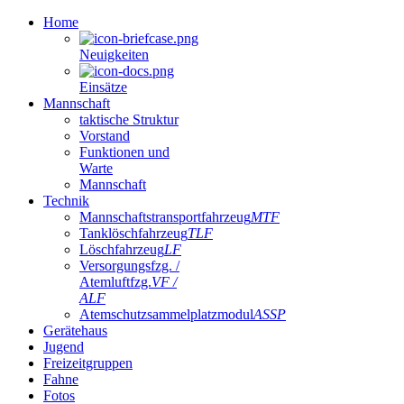
Home
Neuigkeiten
Einsätze
Mannschaft
taktische Struktur
Vorstand
Funktionen und
Warte
Mannschaft
Technik
Mannschaftstransportfahrzeug
MTF
Tanklöschfahrzeug
TLF
Löschfahrzeug
LF
Versorgungsfzg. /
Atemluftfzg.
VF /
ALF
Atemschutzsammelplatzmodul
ASSP
Gerätehaus
Jugend
Freizeitgruppen
Fahne
Fotos