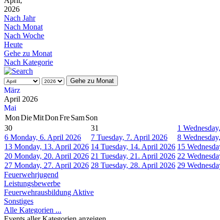
April,
2026
Nach Jahr
Nach Monat
Nach Woche
Heute
Gehe zu Monat
Nach Kategorie
Gehe zu Monat
März
April 2026
Mai
Mon
Die
Mit
Don
Fre
Sam
Son
30
31
1
Wednesday,
6
Monday, 6. April 2026
7
Tuesday, 7. April 2026
8
Wednesday,
13
Monday, 13. April 2026
14
Tuesday, 14. April 2026
15
Wednesday
20
Monday, 20. April 2026
21
Tuesday, 21. April 2026
22
Wednesday
27
Monday, 27. April 2026
28
Tuesday, 28. April 2026
29
Wednesday
Feuerwehrjugend
Leistungsbewerbe
Feuerwehrausbildung Aktive
Sonstiges
Alle Kategorien ...
Events aller Kategorien anzeigen