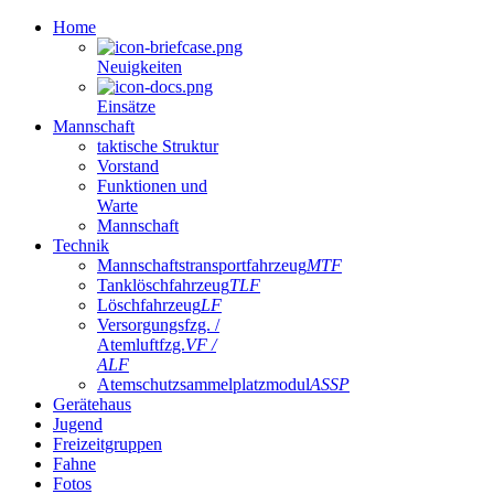
Home
Neuigkeiten
Einsätze
Mannschaft
taktische Struktur
Vorstand
Funktionen und
Warte
Mannschaft
Technik
Mannschaftstransportfahrzeug
MTF
Tanklöschfahrzeug
TLF
Löschfahrzeug
LF
Versorgungsfzg. /
Atemluftfzg.
VF /
ALF
Atemschutzsammelplatzmodul
ASSP
Gerätehaus
Jugend
Freizeitgruppen
Fahne
Fotos