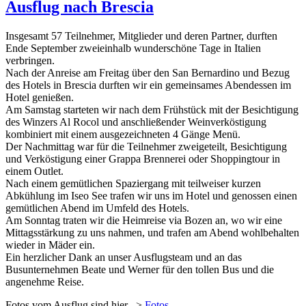
Ausflug nach Brescia
Insgesamt 57 Teilnehmer, Mitglieder und deren Partner, durften
Ende September zweieinhalb wunderschöne Tage in Italien
verbringen.
Nach der Anreise am Freitag über den San Bernardino und Bezug
des Hotels in Brescia durften wir ein gemeinsames Abendessen im
Hotel genießen.
Am Samstag starteten wir nach dem Frühstück mit der Besichtigung
des Winzers Al Rocol und anschließender Weinverköstigung
kombiniert mit einem ausgezeichneten 4 Gänge Menü.
Der Nachmittag war für die Teilnehmer zweigeteilt, Besichtigung
und Verköstigung einer Grappa Brennerei oder Shoppingtour in
einem Outlet.
Nach einem gemütlichen Spaziergang mit teilweiser kurzen
Abkühlung im Iseo See trafen wir uns im Hotel und genossen einen
gemütlichen Abend im Umfeld des Hotels.
Am Sonntag traten wir die Heimreise via Bozen an, wo wir eine
Mittagsstärkung zu uns nahmen, und trafen am Abend wohlbehalten
wieder in Mäder ein.
Ein herzlicher Dank an unser Ausflugsteam und an das
Busunternehmen Beate und Werner für den tollen Bus und die
angenehme Reise.
Fotos vom Ausflug sind hier. ->
Fotos