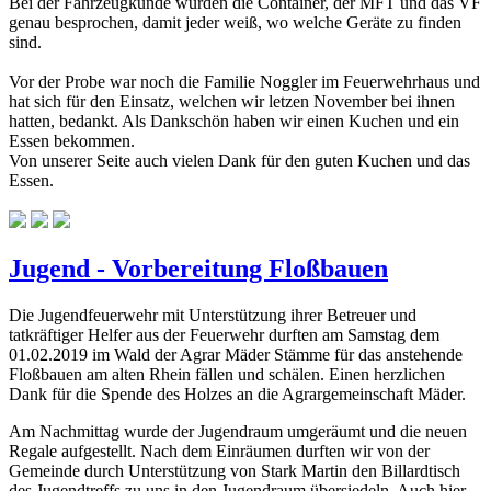
Bei der Fahrzeugkunde wurden die Container, der
MFT
und das
VF
genau besprochen, damit jeder weiß, wo welche
Geräte
zu finden
sind.
Vor der Probe war noch die Familie Noggler im Feuerwehrhaus und
hat sich für den Einsatz, welchen wir letzen November bei ihnen
hatten, bedankt. Als Dankschön haben wir einen Kuchen und ein
Essen bekommen.
Von unserer Seite auch vielen Dank für den guten Kuchen und das
Essen.
Jugend - Vorbereitung Floßbauen
Die Jugendfeuerwehr mit Unterstützung ihrer Betreuer und
tatkräftiger Helfer aus der Feuerwehr durften am Samstag dem
01.02.2019 im Wald der Agrar Mäder Stämme für das anstehende
Floßbauen am alten Rhein fällen und schälen. Einen herzlichen
Dank für die Spende des Holzes an die Agrargemeinschaft Mäder.
Am Nachmittag wurde der Jugendraum umgeräumt und die neuen
Regale aufgestellt. Nach dem Einräumen durften wir von der
Gemeinde durch Unterstützung von Stark Martin den Billardtisch
des Jugendtreffs zu uns in den Jugendraum übersiedeln. Auch hier