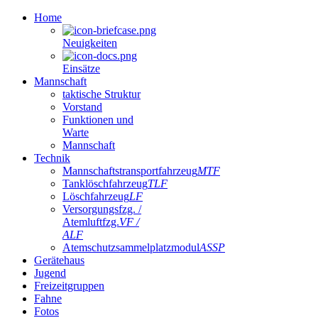
Home
Neuigkeiten
Einsätze
Mannschaft
taktische Struktur
Vorstand
Funktionen und
Warte
Mannschaft
Technik
Mannschaftstransportfahrzeug
MTF
Tanklöschfahrzeug
TLF
Löschfahrzeug
LF
Versorgungsfzg. /
Atemluftfzg.
VF /
ALF
Atemschutzsammelplatzmodul
ASSP
Gerätehaus
Jugend
Freizeitgruppen
Fahne
Fotos